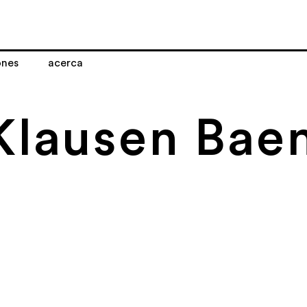
ones
acerca
Klausen Bae