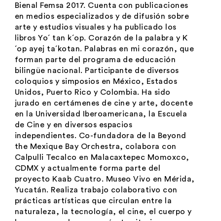
Bienal Femsa 2017. Cuenta con publicaciones
en medios especializados y de difusión sobre
arte y estudios visuales y ha publicado los
libros Yo´ tan k´op.
Coraz
ón de la palabra
y K
´op ayej ta´kotan.
Palabras en mi corazó
n
, que
forman parte del programa de educación
bilingüe nacional. Participante de diversos
coloquios y simposios en México, Estados
Unidos, Puerto Rico y Colombia. Ha sido
jurado en certámenes de cine y arte, docente
en la Universidad Iberoamericana, la Escuela
de Cine y en diversos espacios
independientes. Co-fundadora de la Beyond
the Mexique Bay Orchestra, colabora con
Calpulli Tecalco en Malacaxtepec Momoxco,
CDMX y actualmente forma parte del
proyecto Kaab Cuatro. Museo Vivo en Mérida,
Yucatán. Realiza trabajo colaborativo con
prácticas artísticas que circulan entre la
naturaleza, la tecnología, el cine, el cuerpo y