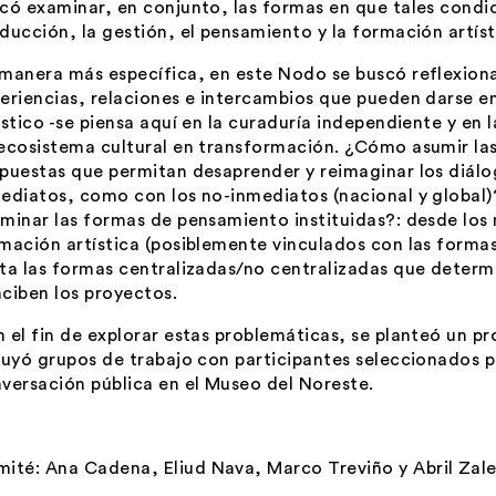
có examinar, en conjunto, las formas en que tales condi
ducción, la gestión, el pensamiento y la formación artíst
manera más específica, en este Nodo se buscó reflexionar
eriencias, relaciones e intercambios que pueden darse en
ístico -se piensa aquí en la curaduría independiente y en l
ecosistema cultural en transformación. ¿Cómo asumir las
puestas que permitan desaprender y reimaginar los diálo
ediatos, como con los no-inmediatos (nacional y global)
minar las formas de pensamiento instituidas?: desde lo
mación artística (posiblemente vinculados con las formas
ta las formas centralizadas/no centralizadas que determ
ciben los proyectos.
 el fin de explorar estas problemáticas, se planteó un 
luyó grupos de trabajo con participantes seleccionados 
versación pública en el Museo del Noreste.
mité:
Ana Cadena
,
Eliud Nava
,
Marco Treviño
y
Abril Zal