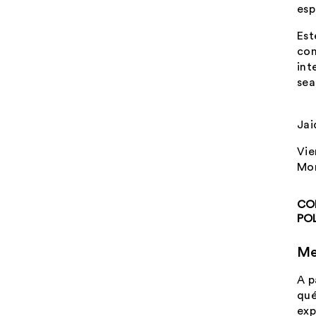
esp
Est
com
int
sea
Jai
Vie
Mon
CO
POL
Me
A p
qué
exp