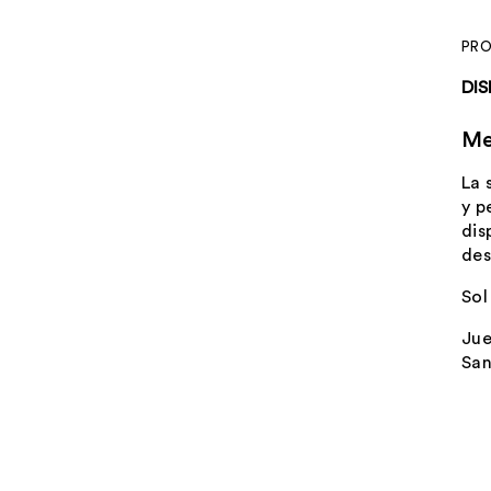
PR
DI
Me
La 
y p
dis
des
Sol
Jue
San