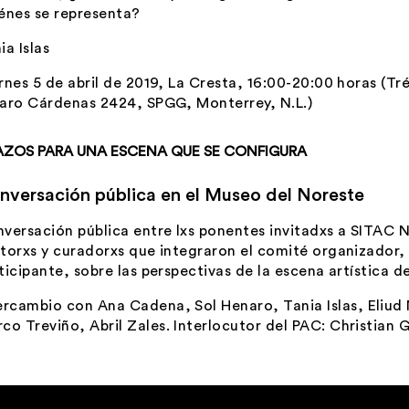
énes se representa?
ia Islas
rnes 5 de abril de 2019, La Cresta, 16:00-20:00 horas (Tréb
aro Cárdenas 2424, SPGG, Monterrey, N.L.)
AZOS PARA UNA ESCENA QUE SE CONFIGURA
nversación pública en el Museo del Noreste
versación pública entre lxs ponentes invitadxs a
SITAC N
torxs y curadorxs que integraron el comité organizador, 
ticipante, sobre las perspectivas de la escena artística d
ercambio con
Ana Cadena
,
Sol Henaro
,
Tania Islas
,
Eliud
co Treviño
,
Abril Zales
. Interlocutor del PAC:
Christian