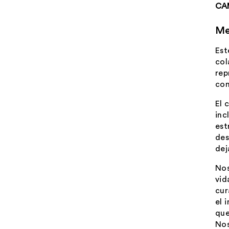
CA
Me
Est
col
rep
com
El 
inc
est
des
dej
Nos
vid
cur
el 
que
Nos