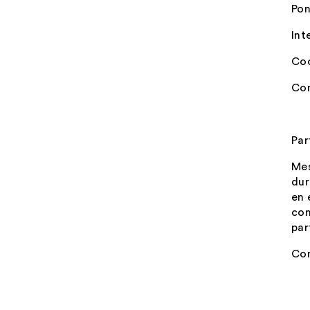
Pon
Int
Coo
Com
Par
Mes
dur
en 
com
par
Con