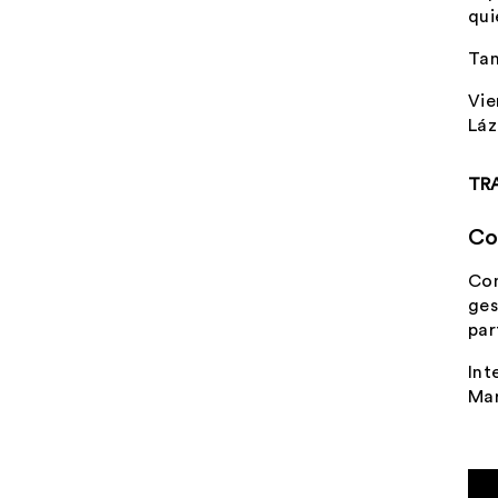
qui
Tan
Vie
Láz
TR
Co
Con
ges
par
Int
Mar