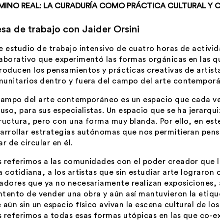
MINO REAL: LA CURADURÍA COMO PRÁCTICA CULTURAL Y 
sa de trabajo con Jaider Orsini
e estudio de trabajo intensivo de cuatro horas de activi
aborativo que experimentó las formas orgánicas en las q
roducen los pensamientos y prácticas creativas de artist
unitarios dentro y fuera del campo del arte contempor
campo del arte contemporáneo es un espacio que cada ve
luso, para sus especialistas. Un espacio que se ha jerarqu
ructura, pero con una forma muy blanda. Por ello, en est
arrollar estrategias autónomas que nos permitieran pensa
ar de circular en él.
 referimos a las comunidades con el poder creador que le
a cotidiana, a los artistas que sin estudiar arte lograron 
adores que ya no necesariamente realizan exposiciones, a
intento de vender una obra y aún así mantuvieron la etiq
 aún sin un espacio físico avivan la escena cultural de los
 referimos a todas esas formas utópicas en las que co-ex