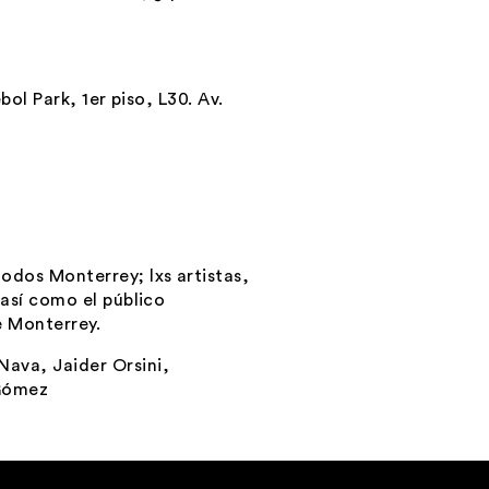
ol Park, 1er piso, L30. Av.
odos Monterrey
; lxs artistas,
así como el público
e Monterrey.
 Nava
,
Jaider Orsini
,
 Gómez