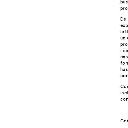
bus
pro
De 
exp
art
un 
pro
inm
exa
for
has
con
Con
inc
con
Co