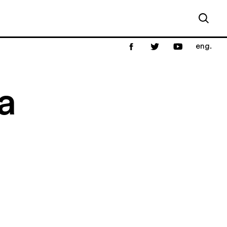
eng.
a