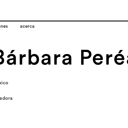
ones
acerca
Bárbara Peré
xico
adora