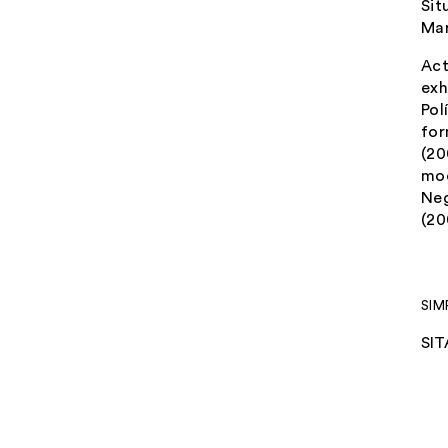
Sit
Mar
Act
exh
Pol
for
(20
mod
Neg
(20
SIM
SIT