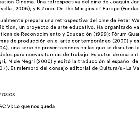
uation Cinema.
Una retrospectiva del cine de Joaquín J
sella, 2006);
y B Zone. On the Margins of Europe
(Fundac
ualmente prepara una retrospectiva del cine de Peter W
ibition
, un proyecto de arte educativo. Ha organizado va
íticas de Reconocimiento y Educación
(1999);
Fòrum Qua
mas de producción en el arte contemporáneo (2000) y e
04), una serie de presentaciones en las que se discuten 
elos para nuevas formas de trabajo. Es autor de una ent
ri,
N de Negri
(2000) y editó la traducción al español de
07). Es miembro del consejo editorial de
Cultura/s - La 
POSIOS
AC VI: Lo que nos queda