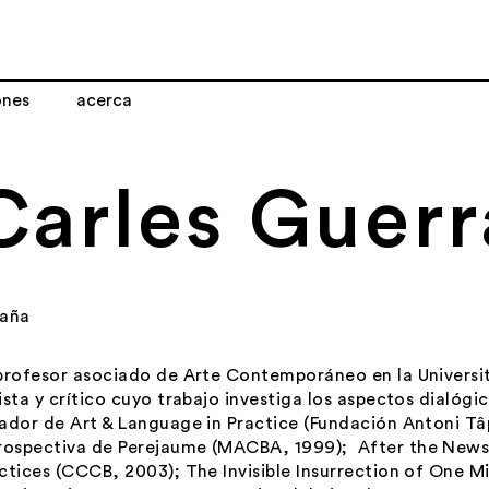
ones
acerca
Carles Guerr
paña
profesor asociado de Arte Contemporáneo en la Universi
ista y crítico cuyo trabajo investiga los aspectos dialógic
rador de
Art & Language in Practice
(Fundación Antoni Tâp
rospectiva de
Perejaume
(MACBA, 1999);
After the New
ctices
(CCCB, 2003);
The Invisible Insurrection of One M