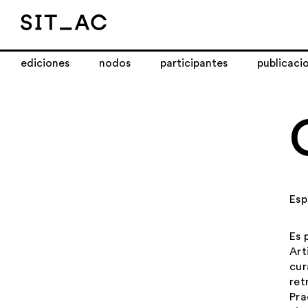
ediciones
nodos
participantes
publicaci
Es
Es 
Art
cu
ret
Pra