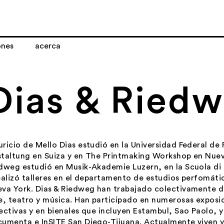
ones
acerca
Dias & Ried
ricio de Mello Dias estudió en la Universidad Federal de 
taltung en Suiza y en The Printmaking Workshop en Nue
dweg estudió en Musik-Akademie Luzern, en la Scuola di 
ealizó talleres en el departamento de estudios perfomáti
va York. Dias & Riedweg han trabajado colectivamente 
e, teatro y música. Han participado en numerosas exposic
ectivas y en bienales que incluyen Estambul, Sao Paolo,
umenta e InSITE San Diego-Tijuana. Actualmente viven y 