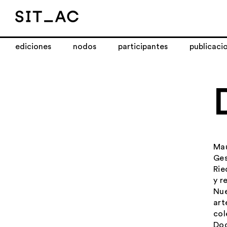
ediciones
nodos
participantes
publicaci
Mau
Ges
Rie
y r
Nue
art
col
Doc