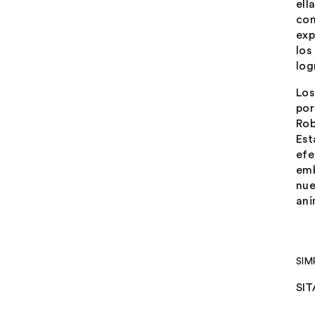
ell
com
exp
los
log
Los
por
Rob
Est
efe
emb
nue
ani
SIM
SIT