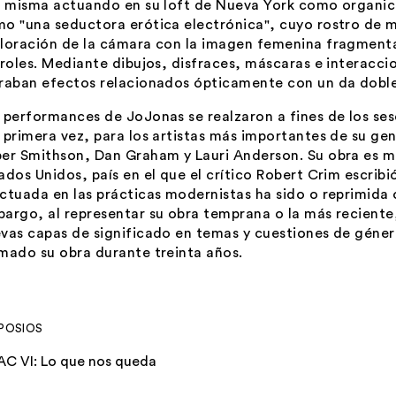
a misma actuando en su loft de Nueva York como organic
o "una seductora erótica electrónica", cuyo rostro de m
loración de la cámara con la imagen femenina fragment
 roles. Mediante dibujos, disfraces, máscaras e interacc
raban efectos relacionados ópticamente con un da doble
 performances de JoJonas se realzaron a fines de los ses
 primera vez, para los artistas más importantes de su g
er Smithson, Dan Graham y Lauri Anderson. Su obra es 
ados Unidos, país en el que el crítico Robert Crim escribi
ctuada en las prácticas modernistas ha sido o reprimida 
argo, al representar su obra temprana o la más recient
vas capas de significado en temas y cuestiones de géner
mado su obra durante treinta años.
POSIOS
AC VI: Lo que nos queda