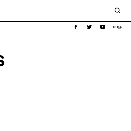
eng.
s