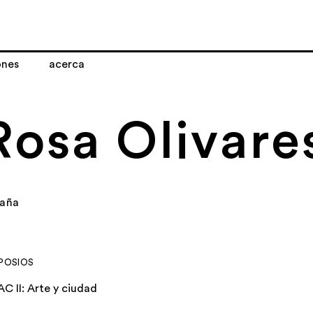
ones
acerca
Rosa Olivare
paña
POSIOS
AC II: Arte y ciudad