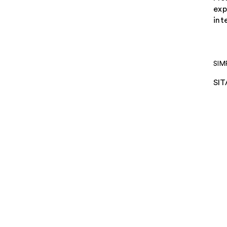
exp
int
SIM
SIT