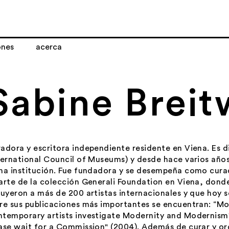
ones
acerca
Sabine Breit
adora y escritora independiente residente en Viena. Es 
ternational Council of Museums) y desde hace varios años
ha institución. Fue fundadora y se desempeña como cura
arte de la colección Generali Foundation en Viena, dond
luyeron a más de 200 artistas internacionales y que hoy 
re sus publicaciones más importantes se encuentran: “
Mo
temporary artists investigate Modernity and Modernism
ase wait for a Commission" (
2004). Además de curar y o