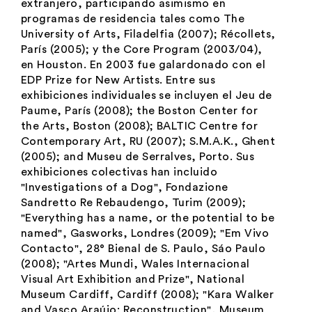
extranjero, participando asimismo en
programas de residencia tales como The
University of Arts, Filadelfia (2007); Récollets,
París (2005); y the Core Program (2003/04),
en Houston. En 2003 fue galardonado con el
EDP Prize for New Artists. Entre sus
exhibiciones individuales se incluyen el Jeu de
Paume, París (2008); the Boston Center for
the Arts, Boston (2008); BALTIC Centre for
Contemporary Art, RU (2007); S.M.A.K., Ghent
(2005); and Museu de Serralves, Porto. Sus
exhibiciones colectivas han incluido
"
Investigations of a Dog
", Fondazione
Sandretto Re Rebaudengo, Turim (2009);
"
Everything has a name, or the potential to be
named
", Gasworks, Londres (2009); "
Em Vivo
Contacto
", 28° Bienal de S. Paulo, Sáo Paulo
(2008); "
Artes Mundi, Wales Internacional
Visual Art Exhibition and Prize
", National
Museum Cardiff, Cardiff (2008); "
Kara Walker
and Vasco Araújo: Reconstruction
", Museum