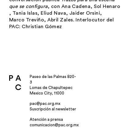
que se configura
, con
Ana Cadena
,
Sol Henaro
,
Tania Islas
,
Eliud Nava
,
Jaider Orsini
,
Marco Treviño
,
Abril Zales
. Interlocutor del
PAC:
Christian Gómez
Paseo de las Palmas 820-
3
Lomas de Chapultepec
Mexico City, 11000
pac@pac.org.mx
Suscripción al newsletter
Atención a prensa
comunicacion@pac.org.mx