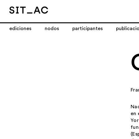
ediciones
nodos
participantes
publicaci
Fra
Nac
en 
Yor
fun
(Es