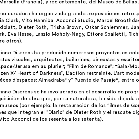
Marsella (Francia), y recientemente, del Museo de Bellas 
o curadora ha organizado grandes exposiciones retrosp
ia Clark, Vito Hannibal Acconci Studio, Marcel Broothd
dblatt, Dieter Roth, Trisha Brown, Oskar Schlemmer, Ja
rk, Eva Hesse, Laszlo Moholy-Nagy, Ettore Spalletti, Richa
re otros).
inne Diserens ha producido numerosos proyectos en cola
istas visuales, arquitectos, bailarines, cineastas y escrit
space/Jerusalem au pluriel'; “Film de Romance”; "Sala/Mou
izen X/ Heart of Darkness”, L’action restreinte. L’art mod
éces d‘espaces: Almadraba" y“ Puente de Pasaje", entre o
inne Diserens se ha involucrado en el desarrollo de prog
uisición de obra que, por su naturaleza, ha sido dejada a
 museos (por ejemplo: la restauración de los filmes de G
mes que integran el “Diario” de Dieter Roth y el rescate di
Vito Acconci de los sesenta a los setenta).