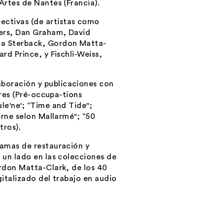
Artes de Nantes (Francia).
ectivas (de artistas como
aers, Dan Graham, David
na Sterback, Gordon Matta-
rd Prince, y Fischli-Weiss,
boración y publicaciones con
ores (Pré-occupa-tions
le'ne'; “Time and Tide";
erne selon Mallarmé"; “50
tros).
ramas de restauración y
 un lado en las colecciones de
ordon Matta-Clark, de los 40
gitalizado del trabajo en audio