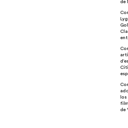
de 
Com
Lyg
Gol
Cla
ent
Cor
art
d‘e
Cit
esp
Cor
adq
los
fil
de 