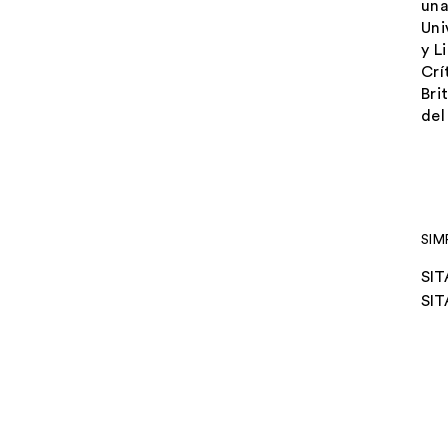
una
Uni
y L
Crí
Bri
del
SIM
SIT
SIT