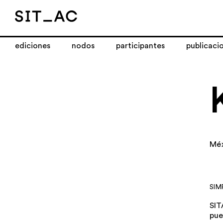
ediciones
nodos
participantes
publicaci
Mé
SIM
SIT
pue