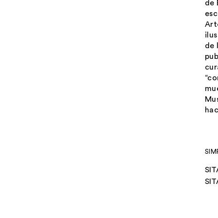
de 
esc
Art
ilu
de 
pub
cur
“co
mue
Mus
hac
SIM
SIT
SIT