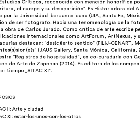
Estudios Críticos, reconocida con mención honorífica por
ritura, el cuerpo y su desaparición”. Es Historiadora del 
e por la Universidad Iberoamericana (UIA, Santa Fe, Méxic
sión de ser fotógrafo. Hacia una fenomenología de la fot
la obra de Carlos Jurado. Como crítica de arte escribe 
licaciones internacionales como ArtForum, ArtNexus, y sa
adurías destacan: “des(c)ierto sentido” (FILIJ-CENART, Mé
nfes(s)sion(e)s” (JAUS Gallery, Santa Mónica, California,
stra “Registros de hospitalidad”, en co-curaduría con Ge
eo de Arte de Zapopan (2014). Es editora de los compend
er tiempo_SITAC XI”.
POSIOS
AC II: Arte y ciudad
AC XI: estar-los-unos-con-los-otros