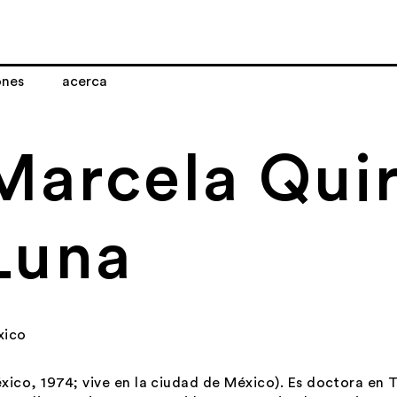
ones
acerca
Marcela Qui
Luna
xico
xico, 1974; vive en la ciudad de México). Es doctora en Te