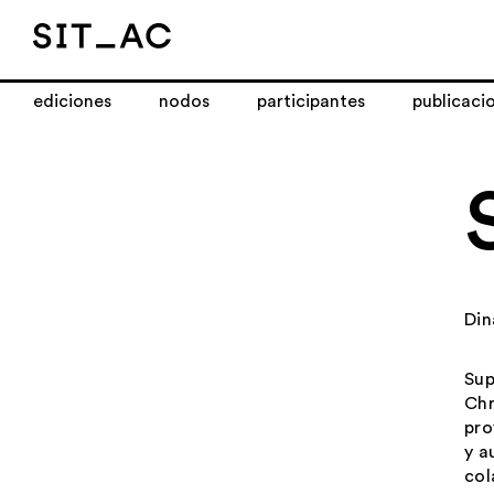
ediciones
nodos
participantes
publicaci
Di
Sup
Chr
pro
y a
col