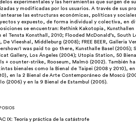
elos experimentales y las herramientas que surgen de s
lizadas y modificadas por los usuarios. A través de sus p
lantearse las estructuras económicas, políticas y sociale
yectos y expuesto, de forma individual y colectiva, en di
osiciones se encuentran:
Rethink Kakotopia, Kunsthallen 
n el Tensta Konsthall, 2010;
Flooded McDonald’s
, South 
r
, De Vleeshal, Middleburg (2008);
FREE BEER
, Galleria V
ershow/I was paid to go there
, Kunsthalle Basel (2005);
cat Gallery, Los Ángeles (2004);
Utopia Station
, 50 Bien
ls + counter-strike
, Rooseum, Malmö (2002). También ha 
tintas bienales como la Bienal de Taipei (2008 y 2010), en
10), en la 2 Bienal de Arte Contemporáneo de Moscú (200
lo (2006) y en la 9 Bienal de Estambul (2005).
POSIOS
AC IX: Teoría y práctica de la catástrofe