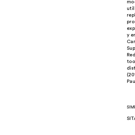
mod
uti
rep
pro
exp
y e
Ca
Sup
Red
too
dis
(20
Pau
SIM
SIT