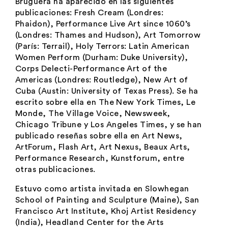
Bruguera ha aparecido en las siguientes
publicaciones:
Fresh Cream
(Londres:
Phaidon),
Performance Live Art since 1060’s
(Londres: Thames and Hudson),
Art Tomorrow
(París: Terrail),
Holy Terrors: Latin American
Women Perform
(Durham: Duke University),
Corps Delecti-Performance Art of the
Americas
(Londres: Routledge),
New Art of
Cuba
(Austin: University of Texas Press). Se ha
escrito sobre ella en
The New York Times
,
Le
Monde
, The Village Voice
,
Newsweek
,
Chicago Tribune
y
Los Angeles Times
, y se han
publicado reseñas sobre ella en
Art News
,
ArtForum
,
Flash Art
,
Art Nexus
,
Beaux Arts
,
Performance Research
,
Kunstforum
, entre
otras publicaciones.
Estuvo como artista invitada en Slowhegan
School of Painting and Sculpture (Maine), San
Francisco Art Institute, Khoj Artist Residency
(India), Headland Center for the Arts