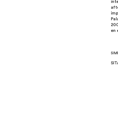
int
af
imp
Pal
200
en 
SIM
SIT