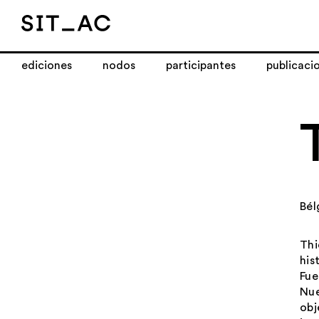
ediciones
nodos
participantes
publicaci
Bél
Thi
his
Fue
Nue
obj