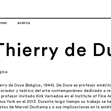
ones
acerca
Thierry de D
gica
erry de Duve (Belgica, 1944). De Duve es profesor emérito 
toriador y teórico del arte contemporáneo dedicado a re
 profesor invitado
Kirk Varnedoe
en el Institute of Fine A
va York en el 2013. Durante largo tiempo su trabajo se h
etos de Marcel Duchamp y a sus implicaciones en la estéti