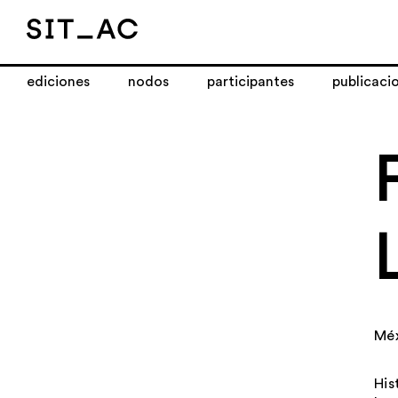
ediciones
nodos
participantes
publicaci
Mé
His