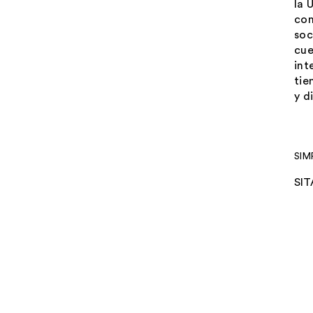
la 
con
soc
cue
int
tie
y d
SIM
SIT