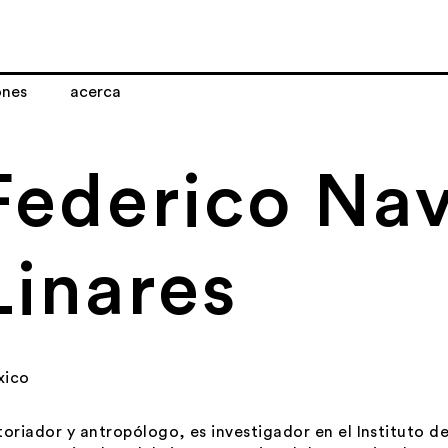
ones
acerca
Federico Nav
Linares
xico
toriador y antropólogo, es investigador en el Instituto d