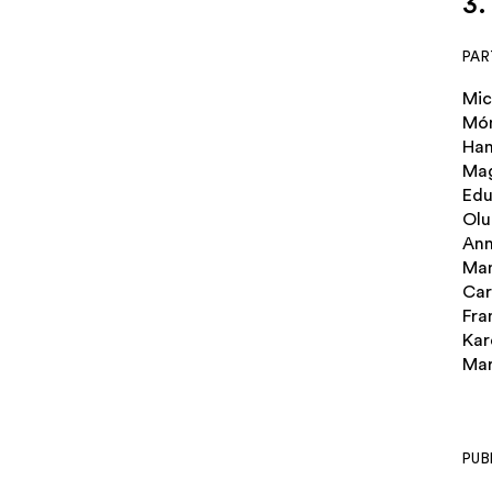
3.
PAR
Mic
Món
Han
Mag
Edu
Olu
Ann
Man
Ca
Fra
Kar
Mar
PUB