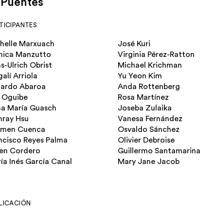
 Puentes
TICIPANTES
helle Marxuach
José Kuri
ica Manzutto
Virginia Pérez-Ratton
s-Ulrich Obrist
Michael Krichman
alí Arriola
Yu Yeon Kim
ardo Abaroa
Anda Rottenberg
 Oguibe
Rosa Martínez
a María Guasch
Joseba Zulaika
ray Hsu
Vanesa Fernández
rmen Cuenca
Osvaldo Sánchez
ncisco Reyes Palma
Olivier Debroise
en Cordero
Guillermo Santamarina
ía Inés García Canal
Mary Jane Jacob
LICACIÓN