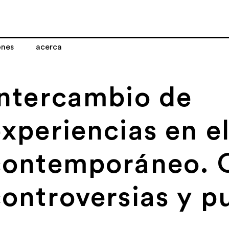
ones
acerca
Intercambio de
xperiencias en el
contemporáneo. C
controversias y p