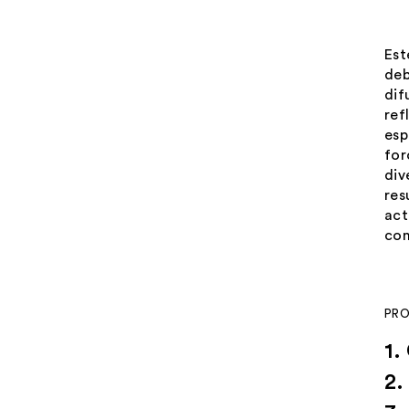
Est
deb
dif
ref
esp
for
div
res
act
con
PR
1.
2.