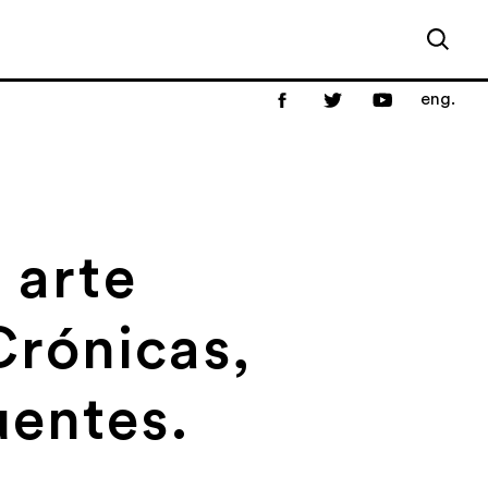
eng.
 arte
rónicas,
uentes.