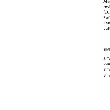
Alÿ
rev
(EU
Ref
Tem
cul
SIM
SIT
pue
SIT
SIT