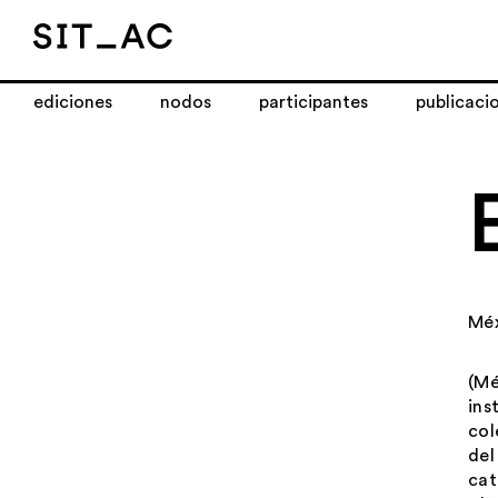
ediciones
nodos
participantes
publicaci
Mé
(Mé
ins
col
del
cat