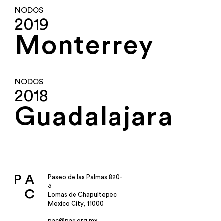
NODOS
2019
Monterrey
NODOS
2018
Guadalajara
Paseo de las Palmas 820-
3
Lomas de Chapultepec
Mexico City, 11000
pac@pac.org.mx