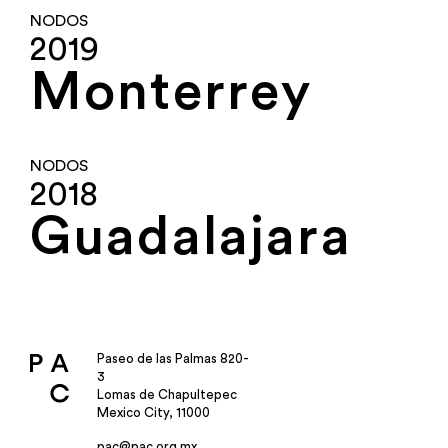
NODOS
2019
Monterrey
NODOS
2018
Guadalajara
Paseo de las Palmas 820-
3
Lomas de Chapultepec
Mexico City, 11000
pac@pac.org.mx